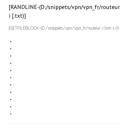
[RANDLINE-(D:/snippets/vpn/vpn_fr/routeur
i [.txt)]
[GETFILEBLOCK-(D:/snippets/vpn/vpn_fr/routeur i [.txt)-1-7]